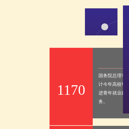
国务院总理李
1170
计今年高校毕
进青年就业政
务。