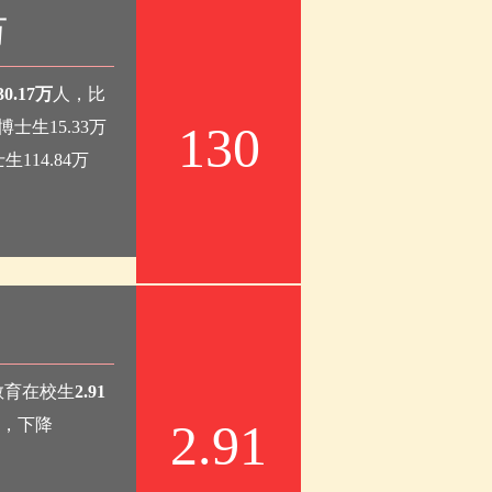
万
30.17万
人，比
士生15.33万
130
114.84万
教育在校生
2.91
人，下降
2.91