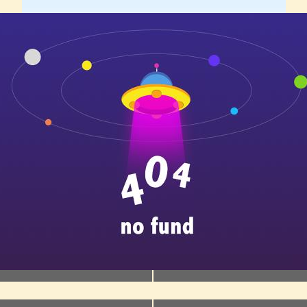
教育领域的“关键数据”
1170万
1100万
强在政府工作报告中指出，预
国务院总理李强在政府工作
业生超过
1170万
人，要强化促
2023年国家助学贷款提标降
策举措，优化就业创业指导服
学生。