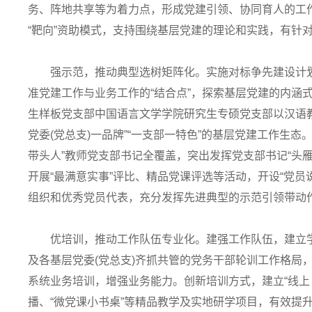
务、阵地共享等为着力点，形成党建引领、协同育人的工
“靶向”资助模式，支持围绕基层党建的理论和实践，有针
强示范，推动典型选树矩阵化。实施对标争先建设计划
准党建工作与业务工作的“结合点”，探索基层党建的内涵式
生样板党支部中国语言文学学院研究生专硕党支部以汉语
党委(党总支)一品牌”“一支部一特色”的基层党建工作生态
带头人”教师党支部书记全覆盖，突出发挥党支部书记“头
开展“最满意实事”评比、精品党课评选等活动，开设“党员说
组织和优秀党员代表，充分发挥先进典型的示范引领带动
优培训，推动工作队伍专业化。建强工作队伍，建立学
及各基层党委(党总支)齐抓共管的党务干部轮训工作格局
系统业务培训，增强业务能力。创新培训方式，建立“线上 
播、“微党课小书桌”等精品教学及实地研学项目，有效提升