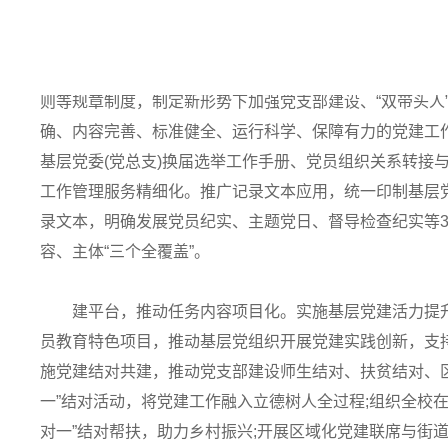
量，全方位抓好基层党组织建设“质量工程”，以高质量党
夯基础，推动工作规范标准化。完善基层党组织规章制度
则等规章制度，制定新形势下加强党支部建设、“双带头人
确、内容完善、标准健全、运行科学、保障有力的党建工
基层党委(党总支)换届选举工作手册、党员组织关系转接
工作管理服务精细化。推广记录文本应用，统一印制基层党
录文本，明确发展党员纪实、主题党日、督导检查纪实等
容、主体“三个全覆盖”。
建平台，推动任务内容项目化。实施基层党建活力提升
员教育特色项目，推动基层党组织开展党建实践创新，支持建
施党建结对共建，推动党支部建设师生结对、扶贫结对、区
一”结对活动，将党建工作融入立德树人全过程;组织全校
对一”结对帮扶，助力乡村振兴;开展区域化党建联席与街