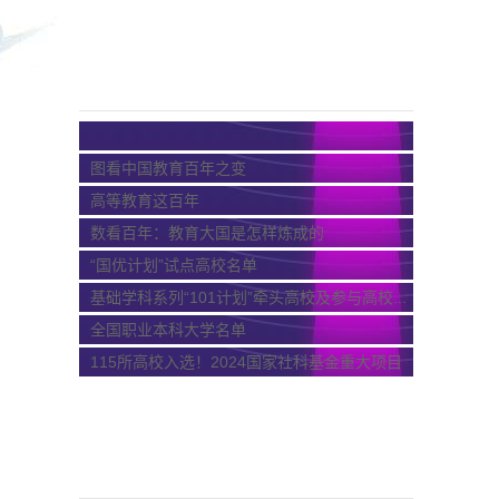
图看中国教育百年之变
高等教育这百年
数看百年：教育大国是怎样炼成的
“国优计划”试点高校名单
基础学科系列“101计划”牵头高校及参与高校...
全国职业本科大学名单
115所高校入选！2024国家社科基金重大项目
公布