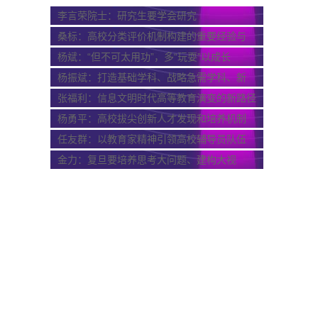
李言荣院士：研究生要学会研究
桑标：高校分类评价机制构建的重要经验与
关...
杨斌：“但不可太用功”，多“玩耍”以成长
杨振斌：打造基础学科、战略急需学科、新
兴...
张福利：信息文明时代高等教育演变的新路径
杨勇平：高校拔尖创新人才发现和培养机制
优...
任友群：以教育家精神引领高校辅导员队伍
专...
金力：复旦要培养思考大问题、建构大视
野、...