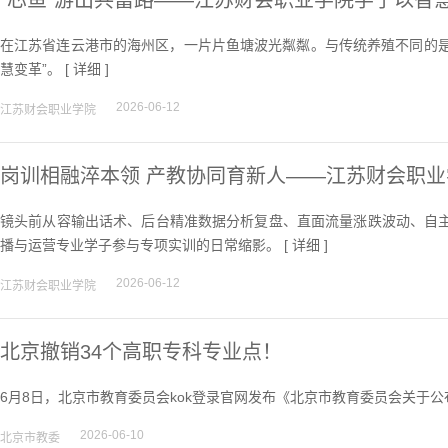
“芯鱼”游出共富路——江苏财会职业学院学子以智慧
在江苏省连云港市的海州区，一片片鱼塘波光粼粼。与传统养殖不同的是，
慧变革”。 [
详细
]
2026-06-12
江苏财会职业学院
岗训相融淬本领 产教协同育新人——江苏财会职
训
镜头前从容输出话术、后台精准数据分析复盘、直面流量涨跌波动、自主
播与运营专业学子参与专项实训的日常缩影。 [
详细
]
2026-06-12
江苏财会职业学院
北京撤销34个高职专科专业点！
6月8日，北京市教育委员会kok登录官网发布《北京市教育委员会关于公布
2026-06-10
北京市教委