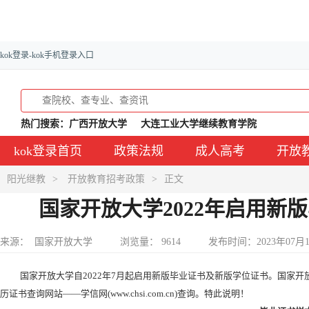
kok登录-kok手机登录入口
热门搜索：
广西开放大学
大连工业大学继续教育学院
kok登录首页
政策法规
成人高考
开放
阳光继教
>
开放教育招考政策
>
正文
国家开放大学2022年启用新版
来源： 国家开放大学
浏览量： 9614
发布时间：2023年07月
国家开放大学自2022年7月起启用新版毕业证书及新版学位证书。国家
历证书查询网站——学信网(www.chsi.com.cn)查询。特此说明！