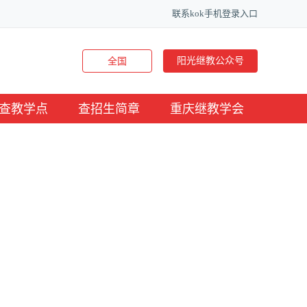
联系kok手机登录入口
阳光继教公众号
全国
查教学点
查招生简章
重庆继教学会