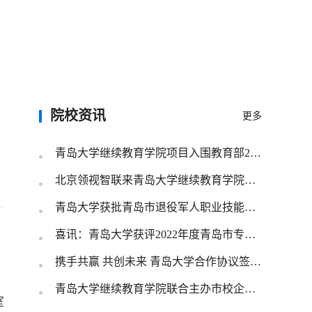
院校资讯
更多
青岛大学继续教育学院项目入围教育部2023年学习型社会建设（高等继续教育领域）重点任务名单
北京领视智联来青岛大学继续教育学院合作交流
青岛大学获批青岛市退役军人职业技能培训承训机构
喜讯：青岛大学获评2022年度青岛市专业技术人员继续教育突出贡献基地
携手共赢 共创未来 青岛大学合作协议签约仪式圆满举行！
青岛大学继续教育学院联合主办市校企协同创新人才研讨会
室