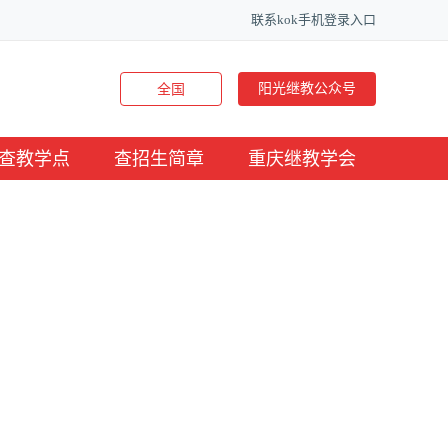
联系kok手机登录入口
阳光继教公众号
全国
查教学点
查招生简章
重庆继教学会