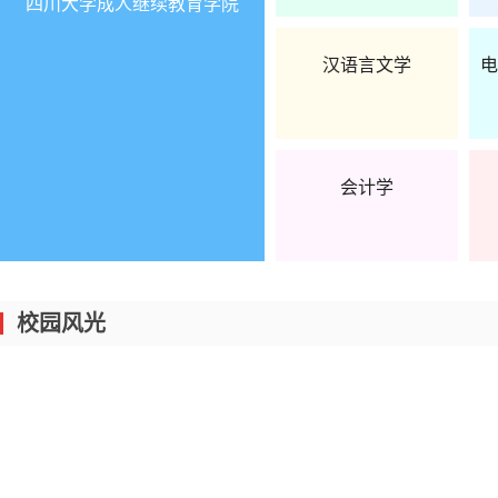
四川大学成人继续教育学院
最新资讯
|
2025年全国成人高考考生报名条
汉语言文学
电
会计学
校园风光