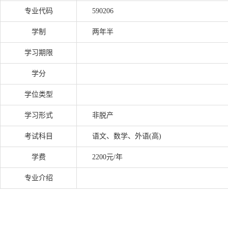
专业代码
590206
学制
两年半
学习期限
学分
学位类型
学习形式
非脱产
考试科目
语文、数学、外语(高)
学费
2200元/年
专业介绍