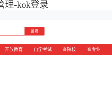
理-kok登录
搜索
开放教育
自学考试
查院校
查专业