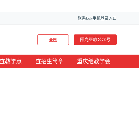
联系kok手机登录入口
阳光继教公众号
全国
查教学点
查招生简章
重庆继教学会