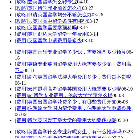
[攻略]
去英国留学怎么转专业
04-10
[攻略]
英国留学就业前景怎么样
03-27
[攻略]
申请英国留学均分不够怎么办
03-26
[攻略]
去英国高中留学条件有哪些
03-17
[攻略]
英国留学需要学预科吗
03-17
[费用]
英国剑桥大学留学一年费用
03-14
[费用]
英国留学申请费用是多少
03-10
[费用]
英国音乐专业留学多少钱，需要准备多少预算
06-
16
[费用]
英语专业英国留学费用大概需要多少呢，费用高
不...
06-11
[费用]
高考英国留学法律大学费用多少，费用贵不贵呢
06-11
[费用]
云南昆明高考留学英国费用大概需要多少呢
06-10
[费用]
ucl留学专业费用，伦敦大学学院怎么样
06-08
[费用]
英国出国留学花费多少，有哪些费用开支
06-06
[费用]
伯明翰大学国内留学费用，伯明翰大学申请条件
06-06
[费用]
留学英国爱丁堡大学的费用大约要多少呢
05-30
[攻略]
英国留学什么专业好呢女生，有什么推荐吗
07-23