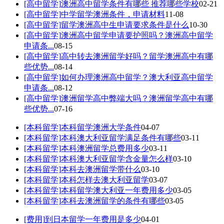
[高中留学]
澳洲高中留学条件有哪些 推荐哪些学校
02-21
[高中留学]
中学留学澳洲条件，申请材料
11-08
[高中留学]
留学澳洲高中生申请要求条件是什么
10-30
[高中留学]
澳洲高中留学申请要护照吗？澳洲高中留学
申请条...
08-15
[高中留学]
高中转去澳洲留学好吗？留学澳洲高中有哪
些优势...
08-14
[高中留学]
如何办理澳洲高中留学？澳大利亚高中留学
申请条...
08-12
[高中留学]
澳洲留学高中弊端大吗？澳洲留学高中有哪
些优势...
07-16
[本科留学]
本科留学澳洲大学条件
04-07
[本科留学]
本科澳大利亚留学满足条件有哪些
03-11
[本科留学]
本科澳洲留学总费用多少
03-11
[本科留学]
本科澳大利亚留学含金量怎么样
03-10
[本科留学]
本科去澳洲留学带什么
03-10
[本科留学]
本科怎样去澳大利亚留学
03-07
[本科留学]
本科留学澳大利亚一年费用多少
03-05
[本科留学]
本科去澳洲留学的条件有哪些
03-05
[费用]
到日本留学一年费用是多少
04-01