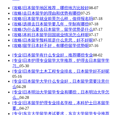
[攻略]
日本留学地区推荐，哪些地方比较好
08-07
[攻略]
去日本留学的理由和优势有哪些
07-25
[攻略]
日本留学就业前景怎么样，值得报名吗
07-18
[攻略]
选择去日本留学要几年，学制有哪些
07-18
[攻略]
为什么要去日本留学，留学优势是什么
07-17
[攻略]
本科日本留学回国就业情况怎么样呢
07-17
[攻略]
日本留学预科班是什么意思，好不好呢
07-17
[攻略]
留学日本好不好，有哪些留学优势呢
07-16
[专业]
日本留学有什么专业好，推荐哪些专业
08-02
[专业]
日本护理专业留学大学推荐，护理去日本留学学
习...
05-30
[专业]
日本留学土木工程专业排名，日本留学好不好呢
05-16
[专业]
日本留学大学什么专业好，日本留学需要注意什
么
04-28
[专业]
日本明治大学留学专业有哪些，日本明治大学怎
么...
04-28
[专业]
日本留学护理专业排名学校，本科护士日本留学
要...
04-27
[专业]
东京大学留学考试要求，东京大学留学专业推荐