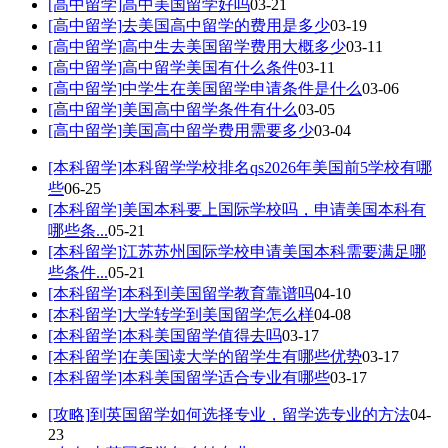
[高中留学]
高中美国留学好吗
03-21
[高中留学]
去美国高中留学的费用是多少
03-19
[高中留学]
高中生去美国留学费用大概多少
03-11
[高中留学]
高中留学美国有什么条件
03-11
[高中留学]
中学生在美国留学申请条件是什么
03-06
[高中留学]
美国高中留学条件有什么
03-05
[高中留学]
美国高中留学费用需要多少
03-04
[本科留学]
本科留学学校排名qs2026年美国前5学校有哪
些
06-25
[本科留学]
美国本科要上国际学校吗，申请美国本科有
哪些条...
05-21
[本科留学]
江苏苏州国际学校申请美国本科需要满足哪
些条件...
05-21
[本科留学]
本科到美国留学教育靠谱吗
04-10
[本科留学]
大学转学到美国留学怎么样
04-08
[本科留学]
本科美国留学值得去吗
03-17
[本科留学]
在美国读大学的留学生有哪些优势
03-17
[本科留学]
本科美国留学适合专业有哪些
03-17
[攻略]
到英国留学如何选择专业，留学选专业的方法
04-
23