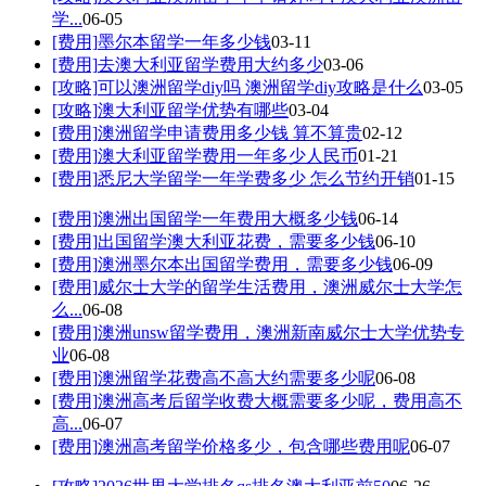
学...
06-05
[费用]
墨尔本留学一年多少钱
03-11
[费用]
去澳大利亚留学费用大约多少
03-06
[攻略]
可以澳洲留学diy吗 澳洲留学diy攻略是什么
03-05
[攻略]
澳大利亚留学优势有哪些
03-04
[费用]
澳洲留学申请费用多少钱 算不算贵
02-12
[费用]
澳大利亚留学费用一年多少人民币
01-21
[费用]
悉尼大学留学一年学费多少 怎么节约开销
01-15
[费用]
澳洲出国留学一年费用大概多少钱
06-14
[费用]
出国留学澳大利亚花费，需要多少钱
06-10
[费用]
澳洲墨尔本出国留学费用，需要多少钱
06-09
[费用]
威尔士大学的留学生活费用，澳洲威尔士大学怎
么...
06-08
[费用]
澳洲unsw留学费用，澳洲新南威尔士大学优势专
业
06-08
[费用]
澳洲留学花费高不高大约需要多少呢
06-08
[费用]
澳洲高考后留学收费大概需要多少呢，费用高不
高...
06-07
[费用]
澳洲高考留学价格多少，包含哪些费用呢
06-07