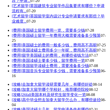
荐？申请...
07-20
[艺术留学]
英国建筑专业留学作品集要求有哪些？申请
流程有...
07-20
[艺术留学]
英国留学室内设计专业申请要求有那些？毕
业难度...
07-20
[费用]
美国硕士留学费用一览，需要多少钱
07-28
[费用]
美国硕士留学一年费用大概需要准备多少预算
07-
25
[费用]
美国硕士的费用一般多少钱，费用高不高呢
07-25
[费用]
美国读硕士费用多少一年呢，费用高不高呢
07-21
[费用]
留学美国硕士的费用，有哪些省钱方法
07-17
[费用]
美国读硕士要多少钱，留学费用一览
07-09
[费用]
美国留学读硕士费用，需要准备多少钱
07-08
[费用]
英国音乐专业留学多少钱，需要准备多少预算
06-
16
[攻略]
去加拿大留学读研需要几年，有哪些好处
08-14
[攻略]
加拿大留学哪个学校好，推荐哪些院校
08-12
[攻略]
26fall美国本科及研究生留学变化一览
08-08
[攻略]
高中毕业想去加拿大留学怎么办，有哪些途径
08-
04
[攻略]
美国读硕士几年，留学申请条件有哪些
07-31