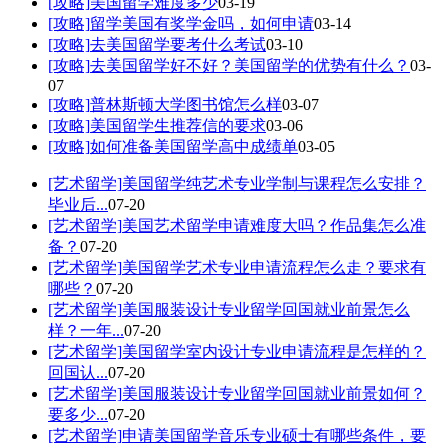
[攻略]
美国留学难度多少
03-19
[攻略]
留学美国有奖学金吗，如何申请
03-14
[攻略]
去美国留学要考什么考试
03-10
[攻略]
去美国留学好不好？美国留学的优势有什么？
03-
07
[攻略]
普林斯顿大学图书馆怎么样
03-07
[攻略]
美国留学生推荐信的要求
03-06
[攻略]
如何准备美国留学高中成绩单
03-05
[艺术留学]
美国留学纯艺术专业学制与课程怎么安排？
毕业后...
07-20
[艺术留学]
美国艺术留学申请难度大吗？作品集怎么准
备？
07-20
[艺术留学]
美国留学艺术专业申请流程怎么走？要求有
哪些？
07-20
[艺术留学]
美国服装设计专业留学回国就业前景怎么
样？一年...
07-20
[艺术留学]
美国留学室内设计专业申请流程是怎样的？
回国认...
07-20
[艺术留学]
美国服装设计专业留学回国就业前景如何？
要多少...
07-20
[艺术留学]
申请美国留学音乐专业硕士有哪些条件，要