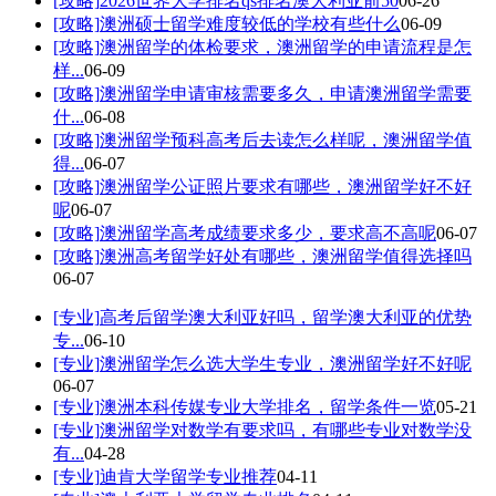
[攻略]
2026世界大学排名qs排名澳大利亚前50
06-26
[攻略]
澳洲硕士留学难度较低的学校有些什么
06-09
[攻略]
澳洲留学的体检要求，澳洲留学的申请流程是怎
样...
06-09
[攻略]
澳洲留学申请审核需要多久，申请澳洲留学需要
什...
06-08
[攻略]
澳洲留学预科高考后去读怎么样呢，澳洲留学值
得...
06-07
[攻略]
澳洲留学公证照片要求有哪些，澳洲留学好不好
呢
06-07
[攻略]
澳洲留学高考成绩要求多少，要求高不高呢
06-07
[攻略]
澳洲高考留学好处有哪些，澳洲留学值得选择吗
06-07
[专业]
高考后留学澳大利亚好吗，留学澳大利亚的优势
专...
06-10
[专业]
澳洲留学怎么选大学生专业，澳洲留学好不好呢
06-07
[专业]
澳洲本科传媒专业大学排名，留学条件一览
05-21
[专业]
澳洲留学对数学有要求吗，有哪些专业对数学没
有...
04-28
[专业]
迪肯大学留学专业推荐
04-11