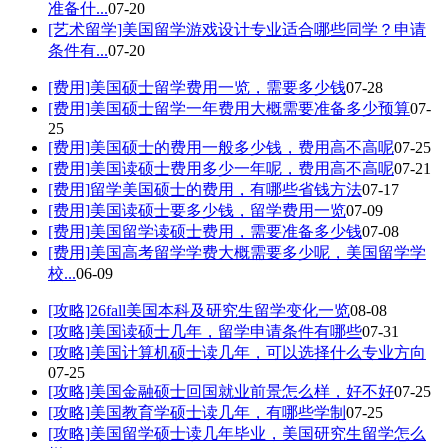
准备什...
07-20
[艺术留学]
美国留学游戏设计专业适合哪些同学？申请
条件有...
07-20
[费用]
美国硕士留学费用一览，需要多少钱
07-28
[费用]
美国硕士留学一年费用大概需要准备多少预算
07-
25
[费用]
美国硕士的费用一般多少钱，费用高不高呢
07-25
[费用]
美国读硕士费用多少一年呢，费用高不高呢
07-21
[费用]
留学美国硕士的费用，有哪些省钱方法
07-17
[费用]
美国读硕士要多少钱，留学费用一览
07-09
[费用]
美国留学读硕士费用，需要准备多少钱
07-08
[费用]
美国高考留学学费大概需要多少呢，美国留学学
校...
06-09
[攻略]
26fall美国本科及研究生留学变化一览
08-08
[攻略]
美国读硕士几年，留学申请条件有哪些
07-31
[攻略]
美国计算机硕士读几年，可以选择什么专业方向
07-25
[攻略]
美国金融硕士回国就业前景怎么样，好不好
07-25
[攻略]
美国教育学硕士读几年，有哪些学制
07-25
[攻略]
美国留学硕士读几年毕业，美国研究生留学怎么