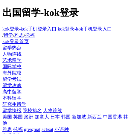
出国留学-kok登录
kok登录-kok手机登录入口
kok登录-kok手机登录入口
/
留学
/
雅思
/
托福
kok登录首页
留学热点
人物连线
艺术留学
国际学校
海外院校
留学考试
留学攻略
高中留学
本科留学
研究生留学
留学快报
院校排名
人物连线
美国
英国
澳洲
加拿大
日本
韩国
新加坡
新西兰
中国香港
其
他
雅思
托福
gre/gmat
act/sat
小语种