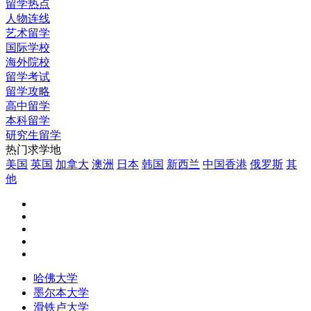
留学热点
人物连线
艺术留学
国际学校
海外院校
留学考试
留学攻略
高中留学
本科留学
研究生留学
热门求学地
美国
英国
加拿大
澳洲
日本
韩国
新西兰
中国香港
俄罗斯
其
他
哈佛大学
墨尔本大学
滑铁卢大学