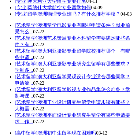
[专业]
澳大利亚大学留学专业排名
04-11
[专业]
莫纳什大学航空专业留学如何
04-09
[专业]
留学澳洲物理专业难吗？有什么推荐学校？
04-03
[艺术留学]
澳洲留学电影专业有哪些申请条件？就业前
景怎么...
07-22
[艺术留学]
澳洲艺术策展专业本科留学需要满足哪些条
件？有...
07-22
[艺术留学]
澳大利亚摄影专业留学院校推荐哪个，有哪
些申请...
07-22
[艺术留学]
澳大利亚摄影专业研究生留学有哪些要求？
学制多...
07-22
[艺术留学]
澳大利亚留学景观设计专业适合哪些同学？
申请流...
07-22
[艺术留学]
澳大利亚留学影视专业作品集怎么准备？学
制与课...
07-22
[艺术留学]
澳洲工业设计研究生留学申请步骤有哪些？
大概需...
07-22
[艺术留学]
澳洲平面设计专业研究生留学有哪些申请要
求，作...
07-22
[高中留学]
澳洲初中生留学现在困难吗
03-12