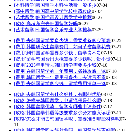
[本科留学]
韩国留学本科生活费一般多少
07-04
[高中留学]
韩国高中留学学校申请攻略
07-04
[艺术留学]
韩国插画设计留学学校推荐
06-27
[攻略]
高考考完去韩国留学好吗
06-27
[艺术留学]
韩国留学音乐专业大学推荐
03-29
[费用]
去韩国留学要多少钱，需要准备多少预算
07-25
[费用]
韩国研究生留学费用，如何节省留学花费
07-21
[费用]
到韩国留学需要多少钱，留学贵不贵
07-15
[费用]
留学韩国费用大概需要多少钱呢，贵不贵
07-11
[费用]
2025年申请去韩国留学需要多少钱
07-10
[费用]
在韩国留学的一年费用，省钱攻略一览
07-10
[费用]
韩国留学一年费用是多少，去读贵不贵
07-08
[费用]
去韩国留学多少钱，留学费用清单一览
07-08
[攻略]
去韩国留学有什么好处，有哪些优势
08-02
[攻略]
怎样去韩国留学，申请流程是什么呢
07-18
[攻略]
韩国留学优势，留学有哪些申请条件
07-17
[攻略]
韩国留学韩语等级要求多少分才能入读呢
07-11
[攻略]
怎么才能去韩国留学呢，需要准备哪些材料呢
07-
11
[攻略]
韩国留学回来好就业吗，韩国留学好不好呢
07-11