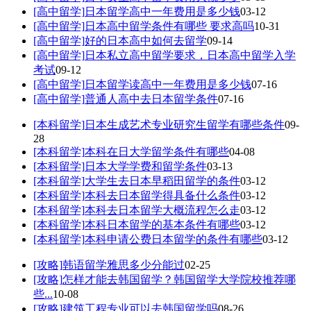
[高中留学]
日本留学高中一年费用是多少钱
03-12
[高中留学]
日本高中留学条件有哪些 要求高吗
10-31
[高中留学]
好的日本高中如何去留学
09-14
[高中留学]
日本私立高中留学要求，日本高中留学入学
考试
09-12
[高中留学]
日本留学读高中一年费用是多少钱
07-16
[高中留学]
普通人高中去日本留学条件
07-16
[本科留学]
日本生成艺术专业研究生留学有哪些条件
09-
28
[本科留学]
本科在日大学留学条件有哪些
04-08
[本科留学]
日本大学学费和留学条件
03-13
[本科留学]
大学生去日本早稻田留学的条件
03-12
[本科留学]
本科去日本留学得具备什么条件
03-12
[本科留学]
本科去日本留学大概流程怎么走
03-12
[本科留学]
本科日本留学的基本条件有哪些
03-12
[本科留学]
本科申请公费日本留学的条件有哪些
03-12
[攻略]
韩语留学雅思多少分能过
02-25
[攻略]
怎样才能去韩国留学？韩国留学大学院校推荐哪
些...
10-08
[攻略]
建筑工程专业可以去韩国留学吗
08-26