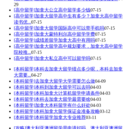
29
[高中留学]
加拿大公立高中留学多少钱
07-15
[高中留学]
加拿大留学高中生有多少？加拿大高中留学
读书优...
07-15
[高中留学]
加拿大留学国际高中可以带手机吗
07-15
[高中留学]
加拿大蒙特利尔高中留学学费
07-15
[高中留学]
成绩差留学加拿大高中有用吗
07-15
[高中留学]
加拿大留学高中规划要求，加拿大高中留学
院校推...
07-15
[高中留学]
加拿大私立高中可以留学吗
07-15
[本科留学]
本科去加拿大留学绩点多少呢，本科去加拿
大需要...
04-27
[本科留学]
去加拿大留学大学需要怎么做
04-09
[本科留学]
本科到加拿大留学可以去吗
04-03
[本科留学]
本科加拿大计算机留学申请条件
04-03
[本科留学]
本科去加拿大留学最需要啥
04-03
[本科留学]
加拿大本科留学有什么好处
04-03
[本科留学]
本科加拿大留学保证金准备攻略
03-12
[本科留学]
本科留学加拿大专业推荐
03-11
[攻略]
澳大利亚澳洲留学早申请好吗，澳大利亚澳洲留