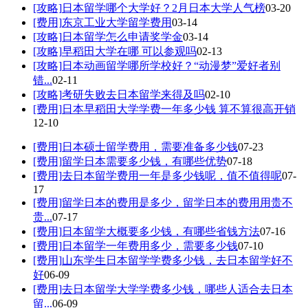
[攻略]
日本留学哪个大学好？2月日本大学人气榜
03-20
[费用]
东京工业大学留学费用
03-14
[攻略]
日本留学怎么申请奖学金
03-14
[攻略]
早稻田大学在哪 可以参观吗
02-13
[攻略]
日本动画留学哪所学校好？“动漫梦”爱好者别
错...
02-11
[攻略]
考研失败去日本留学来得及吗
02-10
[费用]
日本早稻田大学学费一年多少钱 算不算很高开销
12-10
[费用]
日本硕士留学费用，需要准备多少钱
07-23
[费用]
留学日本需要多少钱，有哪些优势
07-18
[费用]
去日本留学费用一年是多少钱呢，值不值得呢
07-
17
[费用]
留学日本的费用是多少，留学日本的费用用贵不
贵...
07-17
[费用]
日本留学大概要多少钱，有哪些省钱方法
07-16
[费用]
日本留学一年费用多少，需要多少钱
07-10
[费用]
山东学生日本留学学费多少钱，去日本留学好不
好
06-09
[费用]
去日本留学大学学费多少钱，哪些人适合去日本
留...
06-09