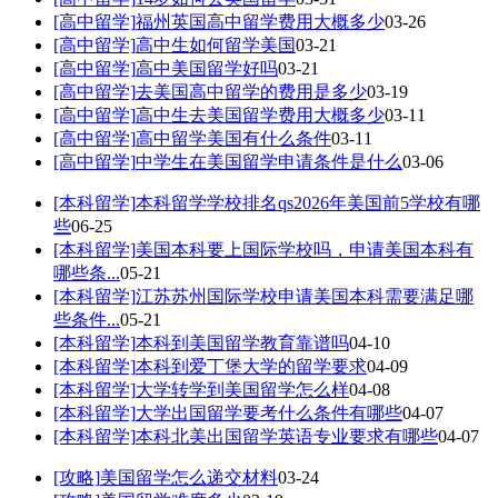
[高中留学]
福州英国高中留学费用大概多少
03-26
[高中留学]
高中生如何留学美国
03-21
[高中留学]
高中美国留学好吗
03-21
[高中留学]
去美国高中留学的费用是多少
03-19
[高中留学]
高中生去美国留学费用大概多少
03-11
[高中留学]
高中留学美国有什么条件
03-11
[高中留学]
中学生在美国留学申请条件是什么
03-06
[本科留学]
本科留学学校排名qs2026年美国前5学校有哪
些
06-25
[本科留学]
美国本科要上国际学校吗，申请美国本科有
哪些条...
05-21
[本科留学]
江苏苏州国际学校申请美国本科需要满足哪
些条件...
05-21
[本科留学]
本科到美国留学教育靠谱吗
04-10
[本科留学]
本科到爱丁堡大学的留学要求
04-09
[本科留学]
大学转学到美国留学怎么样
04-08
[本科留学]
大学出国留学要考什么条件有哪些
04-07
[本科留学]
本科北美出国留学英语专业要求有哪些
04-07
[攻略]
美国留学怎么递交材料
03-24