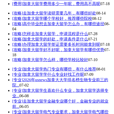
[费用]
加拿大留学费用多少一年呢，费用高不高呢
07-18
[攻略]
去加拿大留学读研需要几年，有哪些好处
08-14
[攻略]
加拿大留学哪个学校好，推荐哪些院校
08-12
[攻略]
高中毕业想去加拿大留学怎么办，有哪些途径
08-
04
[攻略]
怎样去加拿大留学，申请流程是什么
07-28
[攻略]
加拿大留学的好处，申请条件是什么
07-21
[攻略]
办理加拿大留学签证需要多长时间能拿到呢
07-18
[攻略]
加拿大留学好不好呢，加拿大留学有哪些优势
07-
18
[攻略]
加拿大留学怎么样，哪些学校比较好
07-10
[专业]
加拿大留学热门专业有哪些，有什么推荐
08-01
[专业]
加拿大留学学什么专业好找工作呢
07-09
[专业]
2026年usnews加拿大大学排名榜生物专业前三的
院...
07-02
[专业]
加拿大留学生喜欢什么专业，加拿大留学选择专
业...
06-08
[专业]
去加拿大留学金融专业哪个好，金融专业的就业
前...
06-05
[专业]
加拿大留学电气专业要求，加拿大留学电气哪些