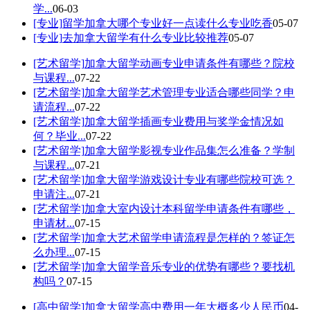
学...
06-03
[专业]
留学加拿大哪个专业好一点读什么专业吃香
05-07
[专业]
去加拿大留学有什么专业比较推荐
05-07
[艺术留学]
加拿大留学动画专业申请条件有哪些？院校
与课程...
07-22
[艺术留学]
加拿大留学艺术管理专业适合哪些同学？申
请流程...
07-22
[艺术留学]
加拿大留学插画专业费用与奖学金情况如
何？毕业...
07-22
[艺术留学]
加拿大留学影视专业作品集怎么准备？学制
与课程...
07-21
[艺术留学]
加拿大留学游戏设计专业有哪些院校可选？
申请注...
07-21
[艺术留学]
加拿大室内设计本科留学申请条件有哪些，
申请材...
07-15
[艺术留学]
加拿大艺术留学申请流程是怎样的？签证怎
么办理...
07-15
[艺术留学]
加拿大留学音乐专业的优势有哪些？要找机
构吗？
07-15
[高中留学]
加拿大留学高中费用一年大概多少人民币
04-