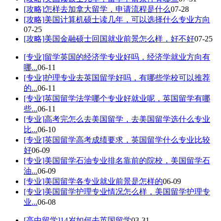
[攻略]
怎样去加拿大留学，申请流程是什么
07-28
[攻略]
美国计算机硕士读几年，可以选择什么专业方向
07-25
[攻略]
美国金融硕士回国就业前景怎么样，好不好
07-25
[专业]
留学英国的经济学专业好吗，经济学就业方向有
哪...
06-11
[专业]
护理专业去英国留学好吗，有哪些学校可以推荐
的...
06-11
[专业]
英国留学法学哪个专业好就业呢，英国留学有哪
些...
06-11
[专业]
高考完怎么去美国留学，去美国留学选什么专业
比...
06-10
[专业]
英国留学高考成绩要求，英国留学什么专业比较
好
06-09
[专业]
美国留学石油专业排名靠前的院校，美国留学石
油...
06-09
[专业]
美国留学各专业就业前景是怎样的
06-09
[专业]
美国留学护理专业情况怎么样，美国留学护理专
业...
06-08
[高中留学]
14岁如何去英国留学
03-31