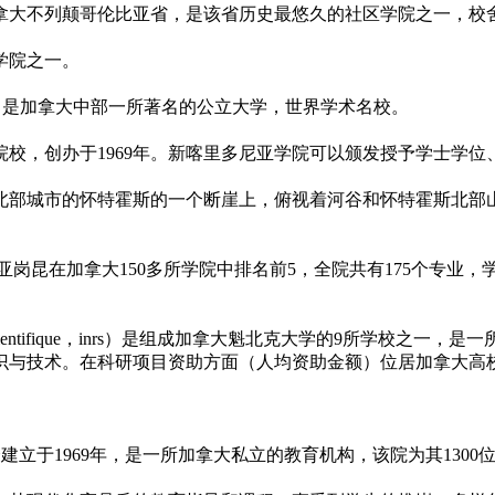
加拿大不列颠哥伦比亚省，是该省历史最悠久的社区学院之一，校
学院之一。
，简称萨省大学，是加拿大中部一所著名的公立大学，世界学术名校。
校，创办于1969年。新喀里多尼亚学院可以颁发授予学士学
部城市的怀特霍斯的一个断崖上，俯视着河谷和怀特霍斯北部山脉。
 亚岗昆在加拿大150多所学院中排名前5，全院共有175个专
recherche scientifique，inrs）是组成加拿大魁北克大学
识与技术。在科研项目资助方面（人均资助金额）位居加拿大高
会建立于1969年，是一所加拿大私立的教育机构，该院为其130