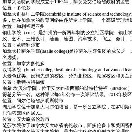
加拿大哈特药学院成立于1965年，学院受艾伯塔省政府的监
位置：多伦多
加拿大剑桥理工学院(cambridge institute of scie
多，她在加拿大的教育网络由多所专上学院、一个高级管理培
位置：加利福尼亚州
铜山学院（cmc）是加州的一所两年制的公立社区学院，铜山
政、艺术、三维设计、绘画、绘图、汽车技术、商业、会计、
位置：蒙特利尔市
加拿大拉萨尔学院(lasalle college)是拉萨尔学院
名远扬。
位置：加拿大多伦多
汉博学院（humber college institute of technology
大景色优美、设施先进的校区，分为北校区、湖滨校区和奥兰
位置：斯特拉特福镇
南希-坎贝尔学院，位于安大略省西部的斯特拉特福（stratf
得总分第一名。这种评比每5年公布一次评比结果。2013年校
位置：阿尔伯塔省罗明斯特市
湖泊学院位于加拿大阿尔伯塔省，是一所公立学院，在罗明斯特（llo
尔伯塔郊区的居民。
位置：安大略省伦敦市
范莎学院位于加拿大安大略省的伦敦市，距多伦多市和美国密西
立大学中排名第五大的院校，是由安大略省政府创办并管理的