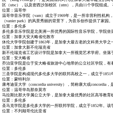
区（utsc），以及密西沙加校区（utm），共由11个学院
位置：温哥华
温哥华音乐学院（vam）成立于1969年，是一所非营利性机
（vanier park）的风景秀丽的背景下，为音乐创作提供了家园。
位置：多伦多
多伦多音乐学院是北美洲一所优秀的国际性音乐学院，学院坐
位置：加拿大安大略省伦敦市
休伦大学学院创建于1863年，是加拿大最古老的文科类大学
位置：加拿大新不伦瑞克省
新不伦瑞克省工艺设计学院是加拿大一所视觉艺术学府。坐落
位置：安大略省
乔治亚学院是位于安大略省旅游中心地带的公立社区学院，有
位置：多伦多
三圣学院是构成现代多伦多大学的联邦高校之一，成立于1851
位置：蒙特利尔
康考迪亚大学（concordia university），简称康大或con
位置：温哥华岛那奈莫市
马拉斯比那大学属公立大学，是加拿大最优秀的社区高等教育
位置：多伦多
圣马克学院是多伦多大学的一所联邦学院，成立于1852年。
位置：不列颠哥伦比亚省