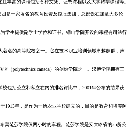
样化且丰富的课程包括各种文凭、证书课程以及大学转学课程等。
院。加拿大剑桥教育集团是一家著名的教育投资及控股集团，总部设在加拿大多伦
领域为学生提供副学士学位和证书。铜山学院开设的课程有司法行
院是加拿大著名的高等院校之一。它在技术职业培训领域卓越超群，声
大理工学院联盟（polytechnics canada）的创始学院之一。汉博学院拥有三
类学校包括公立和私立在内的排名评比中，2001年公布的结果获
学始建于1913年，是作为一所农业学校建立的，目的是教育和培养阿
布离范莎学院仅两小时的车程。范莎学院是安大略省的25所公