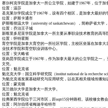
赛尔柯克学院是加拿大一所公立学院，始建于1967年，位于
位置：温莎
圣克莱尔学院成立于1967年，设有四个校区，是加拿大最好的
位置：萨斯卡通市
萨斯喀彻温大学（university of saskatchewan）
位置：乔治王子城
新喀里多尼亚学院是加拿大一所主要从事职业技术教育的高等院
位置：怀特霍斯
育空学院是加拿大育空的一所社区学院，主校区坐落在加拿大北
业技术学院和育空职业训练中心。
位置：安大略省
亚岗昆学院成立于1967年，作为加拿大最大的公立学院之一，
文凭。
位置：魁北克省
魁北克大学：国立科学研究院（institut national de la 
为魁北克省发展基础研究与应用研究，以在其相关领域传播知
位置：蒙克顿
克兰德尔大学是加拿大一所大学。
位置：魁北克省
拉弗莱西学院位于三河市区，距uqtr15分钟路程。该校修女教
位置：阿尔伯塔省梅迪辛哈特市