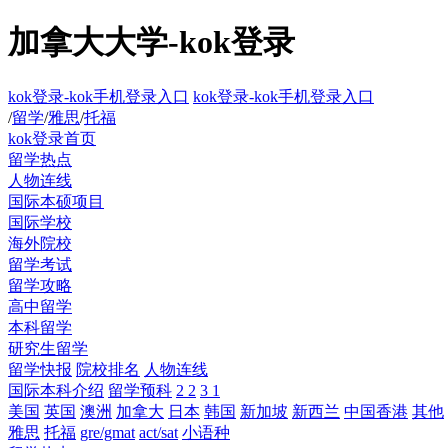
加拿大大学-kok登录
kok登录-kok手机登录入口
kok登录-kok手机登录入口
/
留学
/
雅思
/
托福
kok登录首页
留学热点
人物连线
国际本硕项目
国际学校
海外院校
留学考试
留学攻略
高中留学
本科留学
研究生留学
留学快报
院校排名
人物连线
国际本科介绍
留学预科
2 2
3 1
美国
英国
澳洲
加拿大
日本
韩国
新加坡
新西兰
中国香港
其他
雅思
托福
gre/gmat
act/sat
小语种