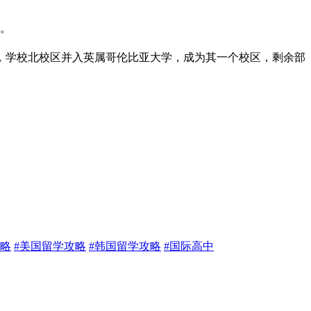
名。
5年，学校北校区并入英属哥伦比亚大学，成为其一个校区，剩余部
略
#
美国留学攻略
#
韩国留学攻略
#
国际高中