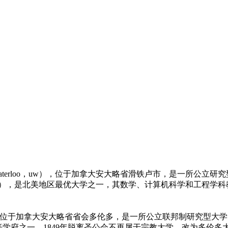
waterloo，uwaterloo，uw），位于加拿大安大略省滑铁卢市，
op），是北美地区最优大学之一，其数学、计算机科学和工程学
，中文简称“多大”）位于加拿大安大略省省会多伦多，是一所公立联邦制研
建立的高等学府之一，1849年脱离圣公会不再属于宗教大学，改为多伦