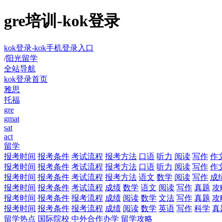
gre培训-kok登录
kok登录-kok手机登录入口
/
阳光留学
全站导航
kok登录首页
雅思
托福
gre
gmat
sat
act
留学
报考时间
报考条件
考试流程
报考方法
口语
听力
阅读
写作
作
报考时间
报考条件
考试流程
报考方法
口语
听力
阅读
写作
作
报考时间
报考条件
考试流程
报考方法
语文
数学
阅读
写作
成
报考时间
报考条件
考试流程
成绩
数学
语文
阅读
写作
真题
攻
报考时间
报考条件
报考流程
成绩
阅读
数学
文法
写作
真题
攻
报考时间
报考条件
报考流程
成绩
阅读
数学
英语
写作
科学
真
留学热点
国际院校
中外合作办学
留学攻略