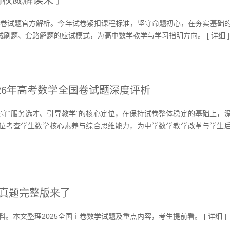
官网权威解读来了
国卷试题官方解析。今年试卷紧扣课程标准，坚守命题初心，在夯实基础
刷题、套路解题的应试模式，为高中数学教学与学习指明方向。 [
详细
]
26年高考数学全国卷试题深度评析
坚守“服务选才、引导教学”的核心定位，在保持试卷整体稳定的基础上，
位考查学生数学核心素养与综合思维能力，为中学数学教学改革与学生
学真题完整版来了
料。本文整理2025全国ⅰ卷数学试题及重点内容，考生提前看。 [
详细
]