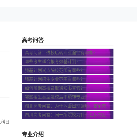
高考问答
高考问答：进校后转专业途径有哪些？
哪些考生适合报考强基计划？
强基计划试点院校范围有哪些？
强基计划招生专业范围有哪些？
如何辨别高校录取通知书真假？
哪些招生类型进校后不能转专业？
湖北高考问答：为什么会出现漏填、错填志
愿...
四川高考问答：同一所院校为什么会多次征
大科目
集...
专业介绍