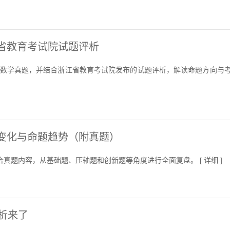
江省教育考试院试题评析
卷数学真题，并结合浙江省教育考试院发布的试题评析，解读命题方向与
卷变化与命题趋势（附真题）
真题内容，从基础题、压轴题和创新题等角度进行全面复盘。 [
详细
]
解析来了