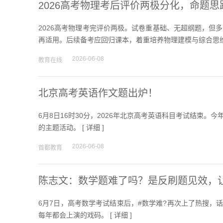
2026高考物理考后评价两极分化，命题
2026高考物理考完评价两极。试卷重基础、无超纲题，但
再适用。后续备考应回归课本，着重培养物理建模与综合思维
2026-06-08
教育在线
北京高考英语作文题出炉！
6月8日16时30分，2026年北京高考英语科目考试结束。今
的主题活动。 [
详细
]
2026-06-08
首都教育
陈志文：数学题难了吗？是反刷题见效，
6月7日，高考数学考试结束后，#数学难?再次上了热搜，
每年都会上演的戏码。 [
详细
]