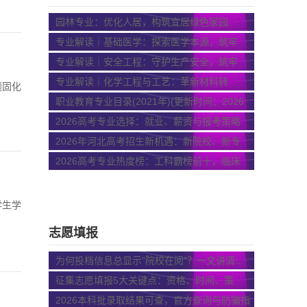
园林专业：优化人居，构筑宜居绿色家园
专业解读｜基础医学：探索医学本源，筑牢
全...
专业解读｜安全工程：守护生产安全，筑牢
社...
专业解读｜化学工程与工艺：革新材料转
题固化
化，...
职业教育专业目录(2021年)(更新时间：2026
年...
2026高考专业选择：就业、薪资与报考策略
2026年河北高考招生新机遇：新院校、新专
业...
2026高考专业热度榜：工科霸榜前十，临床
医...
学生学
志愿填报
为何投档信息总显示“院校在阅”？一文讲清...
征集志愿填报5大关键点：资格、时间、策
略、...
2026本科批录取结果可查，官方查询与防骗指