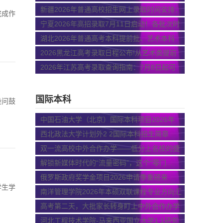
南
新疆2026年普通高校招生网上录取时间安排：
完成作
7...
宁夏2026年高招录取7月11日启动！各批次时
间...
湖北2026年普通高考本科提前批、艺术本科
统...
2026黑龙江高考录取日程公布!从艺术类提前
批...
2026年江苏高考录取查询指南：7月8日起可
查...
国际本科
设问鼓
中国石油大学（北京）国际本科项目2026年
招...
西北政法大学计划外2 2国际本科招生简章
（20...
双一流高校中外合作办学——低分上名校的捷
径？
解锁新媒体时代的“流量密码”，这个“零门...
俄罗斯政府奖学金项目2026申请季重磅来
学生学
袭！...
南洋管理学院2026年本硕双联课程专业方向汇
集
高考第二天，大批家长转身盯上中外合作办学
河北工程技术学院-马来西亚国立大学1 1研究...