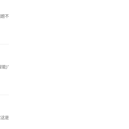
刷题不
能)”
实这是