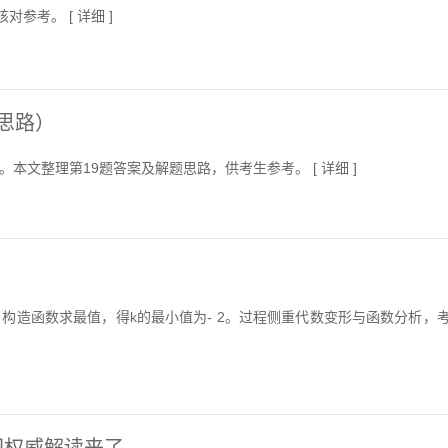
对参考。 [
详细
]
题思路）
注。本文整理第19题答案及解题思路，供考生参考。 [
详细
]
参数，构造函数求最值，得k的最小值为- 2。过程侧重代数变形与函数分析，