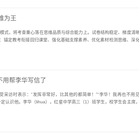
维为王
题模式，将考查重心落在思维品质与综合能力上。试卷结构稳定、梯度清
：锚定教考衔接回归课堂、强化基础支撑素养、优化素材检测思维、深
不用帮李华写信了
接受采访时表示：“发挥非常好，比其他的都简单！”“李华！我再也不用
定认识他。李华（lihua），红星中学高三（1）班学生，校学生会主席