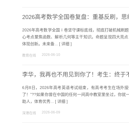
2026高考数学全国卷复盘：重基反刷，思
2026年高考数学全国ⅰ卷坚守课标底线，彻底打破机械刷
心考点聚焦函数、解析几何等主干知识。命题呈现四大亮点
体现创新。未来备... [
详细
]
2026-06-10
教育在线
李华，我再也不用见到你了！考生：终于
6月8日，2026年高考英语考试结束，有高考考生在场外
了！”??如果你曾在中国的任何一间高中教室里坐过，你就一
助人，体育优秀... [
详细
]
2026-06-09
深港在线