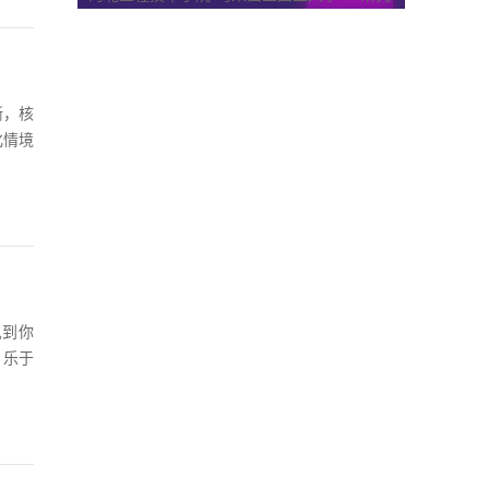
晰，核
化情境
见到你
，乐于