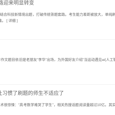
思路迎来明显转变
多结合科技新情境出题，打破传统答题套路。考生能力差距被放大，单纯
。 [
详细
]
年作文题目依旧是老朋友“李华”出场，为外国好友介绍“当运动遇见ai(人工智
让习惯了刷题的师生不适应了
话术很惊悚：“高考数学难哭了学生”，相关热搜话题阅读量超过10亿。其