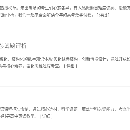
上热搜榜单。走出考场的考生们心态各异，有人感慨题目难度偏高、没能
题评析，我们一起来全面解读今年的高考数学试卷。 [
详细
]
国卷试题评析
系统化、结构化的数学知识体系;优化试卷结构，创新情境设计，通过开放
与核心素养，强化思维过程考查。 [
详细
]
英语课程标准命制，通过精心选材、科学设题，聚焦学科关键能力，考查
引导高中英语教学。 [
详细
]