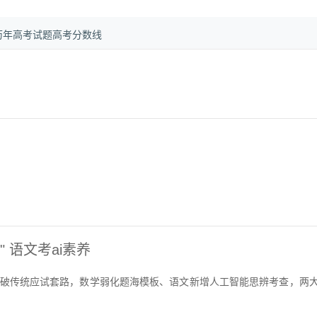
历年高考试题
高考分数线
 语文考ai素养
打破传统应试套路，数学弱化题海模板、语文新增人工智能思辨考查，两