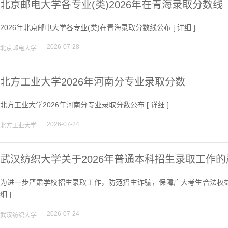
北京邮电大学各专业(类)2026年在青海录取分数线
2026年北京邮电大学各专业(类)在青海录取分数线公布 [
详细
]
2026-07-28
北京邮电大学
北方工业大学2026年河南分专业录取分数
北方工业大学2026年河南分专业录取分数公布 [
详细
]
2026-07-24
北方工业大学
武汉纺织大学关于2026年普通本科招生录取工作
为进一步严肃学校招生录取工作，防范招生诈骗，保障广大考生合法权益
细
]
2026-07-24
武汉纺织大学