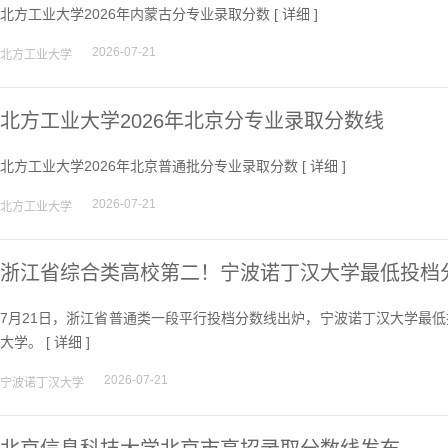
北方工业大学2026年内蒙古分专业录取分数 [
详细
]
2026-07-21
北方工业大学
北方工业大学2026年北京分专业录取分数线
北方工业大学2026年北京普通批分专业录取分数 [
详细
]
2026-07-21
北方工业大学
浙江省综合类高校第二！宁波诺丁汉大学最低投档分
7月21日，浙江省普通类一段平行投档分数线出炉，宁波诺丁汉大学最低
大学。 [
详细
]
2026-07-21
宁波诺丁汉大学