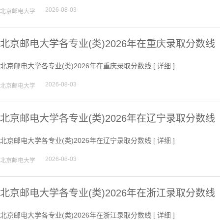
2026-08-03
北京邮电大学
北京邮电大学各专业(类)2026年在重庆录取分数线
北京邮电大学各专业(类)2026年在重庆录取分数线 [
详细
]
2026-08-03
北京邮电大学
北京邮电大学各专业(类)2026年在辽宁录取分数线
北京邮电大学各专业(类)2026年在辽宁录取分数线 [
详细
]
2026-08-03
北京邮电大学
北京邮电大学各专业(类)2026年在浙江录取分数线
北京邮电大学各专业(类)2026年在浙江录取分数线 [
详细
]