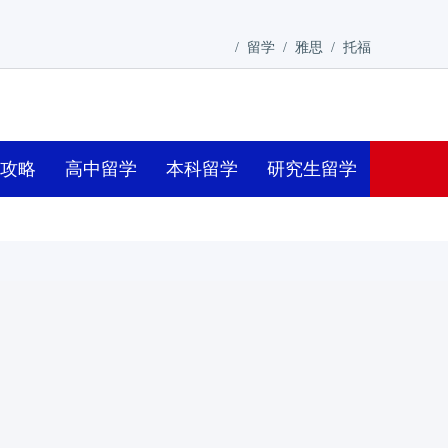
/
留学
/
雅思
/
托福
学攻略
高中留学
本科留学
研究生留学