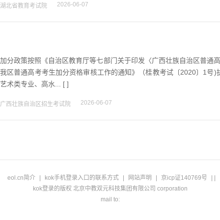
2026-06-07
湖北省教育考试院
加分政策按照《自治区教育厅等七部门关于印发〈广西壮族自治区普通高考
我区普通高考考生加分资格审核工作的通知》（桂教考试〔2020〕1号
艺术类专业、高水... [ ]
2026-06-07
广西壮族自治区招生考试院
eol.cn简介
|
kok手机登录入口的联系方式
|
网站声明
|
京icp证140769号
| |
kok登录的版权 北京中教双元科技集团有限公司 corporation
mail to: