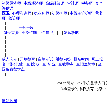
初级经济师
|
中级经济师
|
高级经济师
|
审计师
|
税务师
|
资产
评估师
医卫
|
心理咨询师
|
执业药师
|
初级护师
|
中级主管护师
|
营养
师
|
陪诊师
| | | | |
| | | | | | | | | |
一分一段
|
研招直播
|
推免咨询
| |
咨 询 会
| | | | |
复试攻略
|
| | | | | | | | | | | |
| | | | | | | | | | | |
| | | | | | | | |
| | | | | | | |
| | | | | | | | | |
成人高考
|
开放教育
|
自学考试
|
继教问答
|
报名时间
|
网上报
名
|
报考指南
|
查 院 校
|
查 专 业
|
查教学点
|
查招生简章
|
全
国备案教学点
| | | |
eol.cn简介
|
kok手机登录入
kok登录的版权所有 北京中教双
网站地图