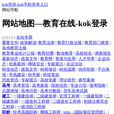
kok登录-kok手机登录入口
网站导航
网站地图—教育在线-kok登录
| | | | | | | |
全站专题
重要文件
|
政策解读
|
教育法律
|
教育行政法规
|
教育部门规章
|
各地教育法规
教育事业统计公报
|
教育经费
|
数读教育
|
高校排名
|
调查报告
最新动态
|
政策文件
|
教育网
|
资源与应用
|
人才培养
|
企业动
态
|
经典案例
|
网络安全
|
专家观点
|
会议活动
科技动态
|
政策文件
|
科研项目
|
科技成果
|
协同创新
|
平台基
地
|
学风建设
|
科学家
|
科技奖励
思政资讯
|
专家观点
|
高校党建
|
理论研究
|
典型案例
高考
|
高考资讯
|
高考政策
|
院校信息
|
专业介绍
|
报考指南
|
志愿填报
|
高考问答
|
高考分数线
|
历年高考试题
建工
|
一级建造师
|
二级建造师
|
监理工程师
|
一级建筑师
|
二
级建筑师
|
一级造价工程师
|
二级造价工程师
|
初级注册安全
工程师
|
一级消防工程师
职称
|
软考高级职称
|
网络工程师
|
pmp（国际项目管理师）
|